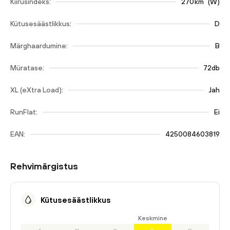
Kiirusindeks:
270
km
(
W
)
Kütusesäästlikkus:
D
Märghaardumine:
B
Müratase:
72db
XL (eXtra Load):
Jah
RunFlat:
Ei
EAN:
4250084603819
Rehvimärgistus
Kütusesäästlikkus
Keskmine