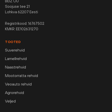
BEIZ OÜ
Soojuse tee 21
Lohkva 62207 Eesti
Registrikood: 16767502
KMKR: EE102631270
TOOTED
Suverehvid
Lamellrehvid
Naastrehvid
Mootorratta rehvid
Veoauto rehvid
Agrorehvid
Veljed