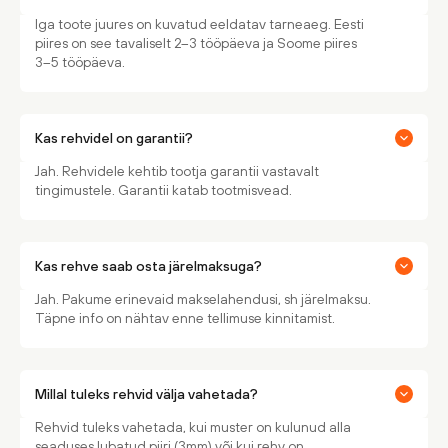
Iga toote juures on kuvatud eeldatav tarneaeg. Eesti
piires on see tavaliselt 2–3 tööpäeva ja Soome piires
3–5 tööpäeva.
Kas rehvidel on garantii?
Jah. Rehvidele kehtib tootja garantii vastavalt
tingimustele. Garantii katab tootmisvead.
Kas rehve saab osta järelmaksuga?
Jah. Pakume erinevaid makselahendusi, sh järelmaksu.
Täpne info on nähtav enne tellimuse kinnitamist.
Millal tuleks rehvid välja vahetada?
Rehvid tuleks vahetada, kui muster on kulunud alla
seaduses lubatud piiri (3mm) või kui rehv on