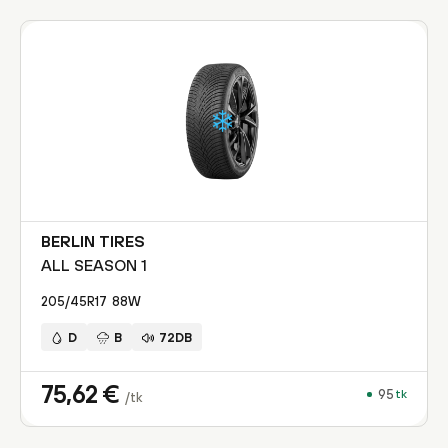
BERLIN TIRES
ALL SEASON 1
205/45R17
88
W
D
B
72DB
75,62
€
95
tk
/tk