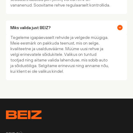
vananenud. Soovitame rehve regulaarselt kontrollida.
Miks valida just BEIZ?
Tegeleme igapäevaselt rehvide ja velgede müügiga.
Meie eesmärk on pakkuda teenust, mis on selge,
kvaliteetne ja usaldusväärne. Müüme uusi rehve ja
velgi erinevatele sõidukitele. Valikus on tuntud
tootjad ning aitame valida lahenduse, mis sobib auto
ja sõidustiiliga. Selgitame erinevusi ning anname nõu,
kui klient ei ole valikus kindel.