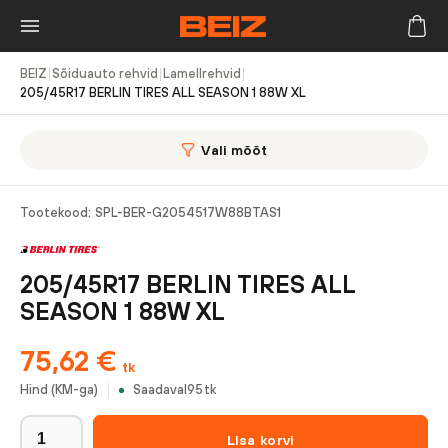
BEIZ
|
Sõiduauto rehvid
|
Lamellrehvid
|
205/45R17 BERLIN TIRES ALL SEASON 1 88W XL
Vali mõõt
Tootekood:
SPL-BER-G2054517W88BTAS1
205/45R17 BERLIN TIRES ALL
SEASON 1 88W XL
75,62
€
tk
Hind (KM-ga)
Saadaval
95
tk
Lisa korvi