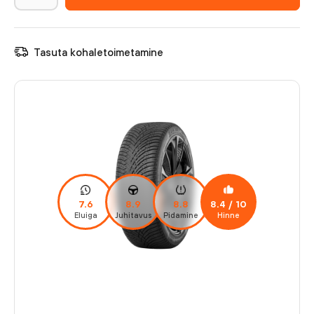
Tasuta kohaletoimetamine
7.6
8.9
8.8
8.4
/ 10
Eluiga
Juhitavus
Pidamine
Hinne