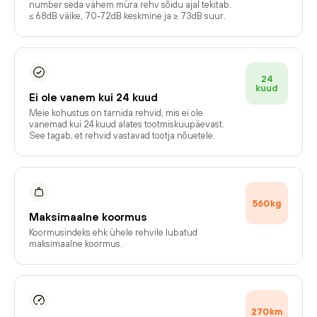
number seda vähem müra rehv sõidu ajal tekitab.
≤ 68dB väike, 70-72dB keskmine ja ≥ 73dB suur.
24
kuud
Ei ole vanem kui 24 kuud
Meie kohustus on tarnida rehvid, mis ei ole
vanemad kui 24 kuud alates tootmiskuupäevast.
See tagab, et rehvid vastavad tootja nõuetele.
560
kg
Maksimaalne koormus
Koormusindeks ehk ühele rehvile lubatud
maksimaalne koormus.
270
km