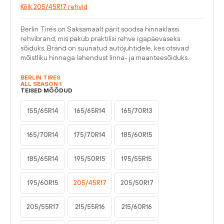
Kõik 205/45R17 rehvid
Berlin Tires on Saksamaalt pärit soodsa hinnaklassi
rehvibrand, mis pakub praktilisi rehve igapäevaseks
sõiduks. Bränd on suunatud autojuhtidele, kes otsivad
mõistliku hinnaga lahendust linna- ja maanteesõiduks.
BERLIN TIRES
ALL SEASON 1
TEISED MÕÕDUD
155/65R14
165/65R14
165/70R13
165/70R14
175/70R14
185/60R15
185/65R14
195/50R15
195/55R15
195/60R15
205/45R17
205/50R17
205/55R17
215/55R16
215/60R16