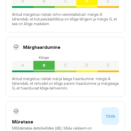
A
B
C
D
E
Antud märgistus näitab rehvi veeretakistust: märgis A
tähendab, et kütusesäästlikkus on kõige kõrgem ja märgis G, et
see on kõige madalam.
Märghaardumine
Kõrge
A
B
C
D
E
Antud märgistus näitab märja teega haardumine: märgis A
tähendab, et rehvidel on kõige parem haardumine ja märgisega
G, et haarduvad kõige kehvemini.
72db
Müratase
Mõõdetakse detsibellides (dB). Mida väiksem on