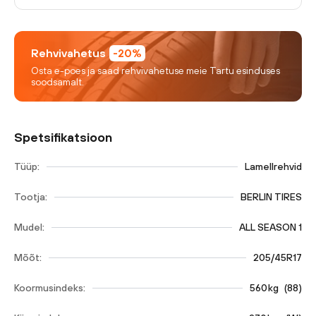
Rehvivahetus
-20%
Osta e-poes ja saad rehvivahetuse meie Tartu esinduses
soodsamalt.
Spetsifikatsioon
Tüüp:
Lamellrehvid
Tootja:
BERLIN TIRES
Mudel:
ALL SEASON 1
Mõõt:
205/45R17
Koormusindeks:
560
kg
(
88
)