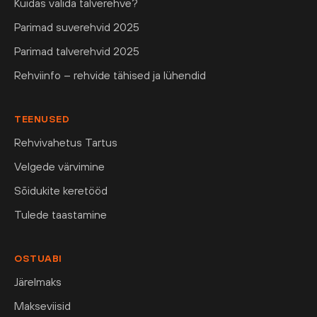
Kuidas valida talverehve?
Parimad suverehvid 2025
Parimad talverehvid 2025
Rehviinfo – rehvide tähised ja lühendid
TEENUSED
Rehvivahetus Tartus
Velgede värvimine
Sõidukite keretööd
Tulede taastamine
OSTUABI
Järelmaks
Makseviisid