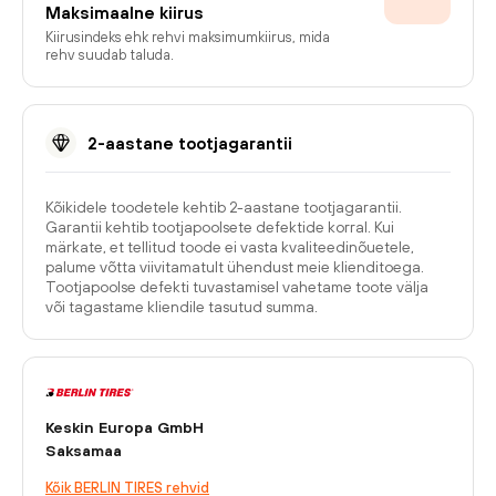
Maksimaalne kiirus
Kiirusindeks ehk rehvi maksimumkiirus, mida
rehv suudab taluda.
2-aastane tootjagarantii
Kõikidele toodetele kehtib 2-aastane tootjagarantii.
Garantii kehtib tootjapoolsete defektide korral. Kui
märkate, et tellitud toode ei vasta kvaliteedinõuetele,
palume võtta viivitamatult ühendust meie klienditoega.
Tootjapoolse defekti tuvastamisel vahetame toote välja
või tagastame kliendile tasutud summa.
Keskin Europa GmbH
Saksamaa
Kõik BERLIN TIRES rehvid