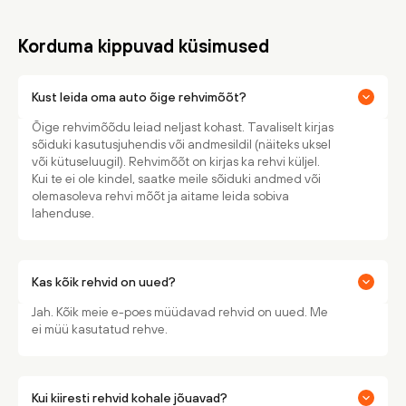
Korduma kippuvad küsimused
Kust leida oma auto õige rehvimõõt?
Õige rehvimõõdu leiad neljast kohast. Tavaliselt kirjas
sõiduki kasutusjuhendis või andmesildil (näiteks uksel
või kütuseluugil). Rehvimõõt on kirjas ka rehvi küljel.
Kui te ei ole kindel, saatke meile sõiduki andmed või
olemasoleva rehvi mõõt ja aitame leida sobiva
lahenduse.
Kas kõik rehvid on uued?
Jah. Kõik meie e-poes müüdavad rehvid on uued. Me
ei müü kasutatud rehve.
Kui kiiresti rehvid kohale jõuavad?