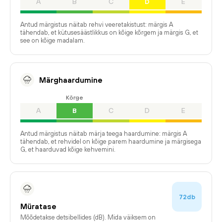
A
B
C
D
E
Antud märgistus näitab rehvi veeretakistust: märgis A
tähendab, et kütusesäästlikkus on kõige kõrgem ja märgis G, et
see on kõige madalam.
Märghaardumine
Kõrge
A
B
C
D
E
Antud märgistus näitab märja teega haardumine: märgis A
tähendab, et rehvidel on kõige parem haardumine ja märgisega
G, et haarduvad kõige kehvemini.
72db
Müratase
Mõõdetakse detsibellides (dB). Mida väiksem on