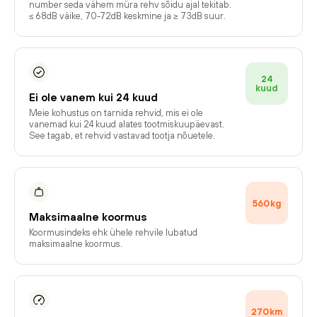
number seda vähem müra rehv sõidu ajal tekitab.
≤ 68dB väike, 70-72dB keskmine ja ≥ 73dB suur.
24
kuud
Ei ole vanem kui 24 kuud
Meie kohustus on tarnida rehvid, mis ei ole
vanemad kui 24 kuud alates tootmiskuupäevast.
See tagab, et rehvid vastavad tootja nõuetele.
560
kg
Maksimaalne koormus
Koormusindeks ehk ühele rehvile lubatud
maksimaalne koormus.
270
km