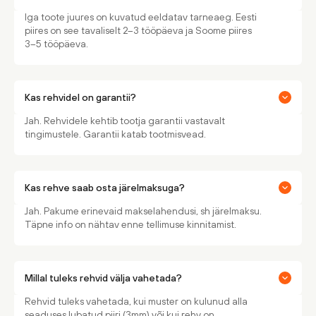
Iga toote juures on kuvatud eeldatav tarneaeg. Eesti
piires on see tavaliselt 2–3 tööpäeva ja Soome piires
3–5 tööpäeva.
Kas rehvidel on garantii?
Jah. Rehvidele kehtib tootja garantii vastavalt
tingimustele. Garantii katab tootmisvead.
Kas rehve saab osta järelmaksuga?
Jah. Pakume erinevaid makselahendusi, sh järelmaksu.
Täpne info on nähtav enne tellimuse kinnitamist.
Millal tuleks rehvid välja vahetada?
Rehvid tuleks vahetada, kui muster on kulunud alla
seaduses lubatud piiri (3mm) või kui rehv on