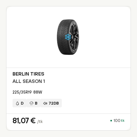
BERLIN TIRES
ALL SEASON 1
225/35R19
88
W
D
B
72DB
81,07
€
100
tk
/tk