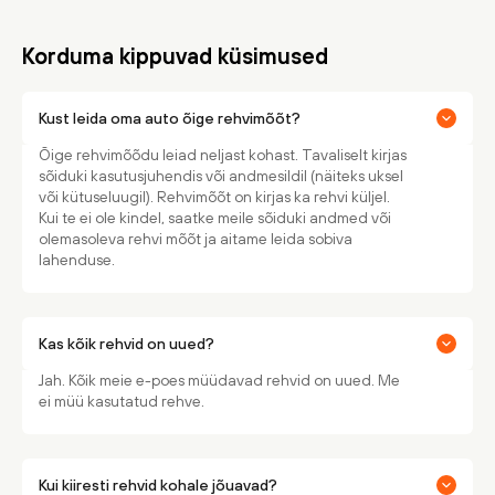
Korduma kippuvad küsimused
Kust leida oma auto õige rehvimõõt?
Õige rehvimõõdu leiad neljast kohast. Tavaliselt kirjas
sõiduki kasutusjuhendis või andmesildil (näiteks uksel
või kütuseluugil). Rehvimõõt on kirjas ka rehvi küljel.
Kui te ei ole kindel, saatke meile sõiduki andmed või
olemasoleva rehvi mõõt ja aitame leida sobiva
lahenduse.
Kas kõik rehvid on uued?
Jah. Kõik meie e-poes müüdavad rehvid on uued. Me
ei müü kasutatud rehve.
Kui kiiresti rehvid kohale jõuavad?