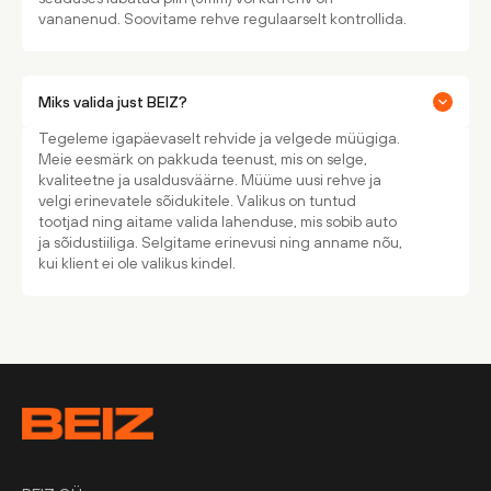
vananenud. Soovitame rehve regulaarselt kontrollida.
Miks valida just BEIZ?
Tegeleme igapäevaselt rehvide ja velgede müügiga.
Meie eesmärk on pakkuda teenust, mis on selge,
kvaliteetne ja usaldusväärne. Müüme uusi rehve ja
velgi erinevatele sõidukitele. Valikus on tuntud
tootjad ning aitame valida lahenduse, mis sobib auto
ja sõidustiiliga. Selgitame erinevusi ning anname nõu,
kui klient ei ole valikus kindel.