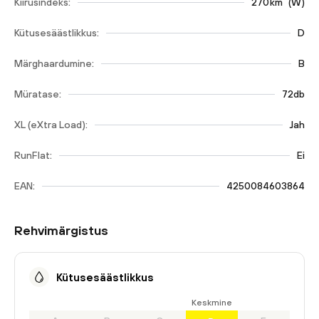
Kiirusindeks:
270
km
(
W
)
Kütusesäästlikkus:
D
Märghaardumine:
B
Müratase:
72db
XL (eXtra Load):
Jah
RunFlat:
Ei
EAN:
4250084603864
Rehvimärgistus
Kütusesäästlikkus
Keskmine