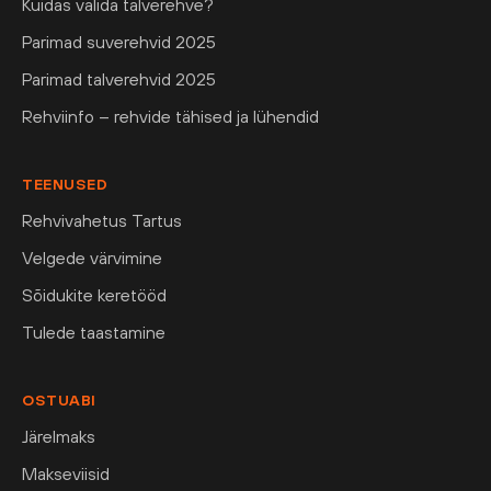
Kuidas valida talverehve?
Parimad suverehvid 2025
Parimad talverehvid 2025
Rehviinfo – rehvide tähised ja lühendid
TEENUSED
Rehvivahetus Tartus
Velgede värvimine
Sõidukite keretööd
Tulede taastamine
OSTUABI
Järelmaks
Makseviisid