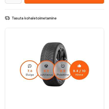
Tasuta kohaletoimetamine
7.6
8.9
8.8
8.4
/ 10
Eluiga
Juhitavus
Pidamine
Hinne