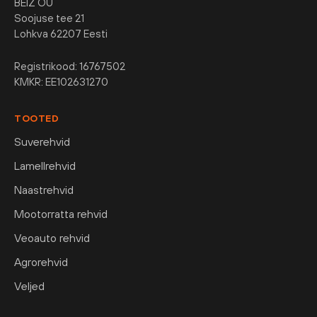
BEIZ OÜ
Soojuse tee 21
Lohkva 62207 Eesti
Registrikood: 16767502
KMKR: EE102631270
TOOTED
Suverehvid
Lamellrehvid
Naastrehvid
Mootorratta rehvid
Veoauto rehvid
Agrorehvid
Veljed