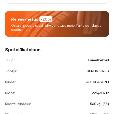
Rehvivahetus
-20%
Osta e-poes ja saad rehvivahetuse meie Tartu esinduses
soodsamalt.
Spetsifikatsioon
Tüüp:
Lamellrehvid
Tootja:
BERLIN TIRES
Mudel:
ALL SEASON 1
Mõõt:
225/35R19
Koormusindeks:
560
kg
(
88
)