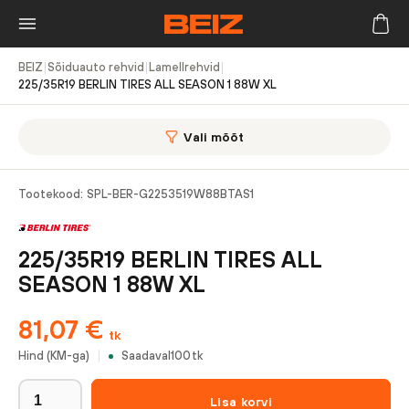
BEIZ
|
Sõiduauto rehvid
|
Lamellrehvid
|
225/35R19 BERLIN TIRES ALL SEASON 1 88W XL
Vali mõõt
Tootekood:
SPL-BER-G2253519W88BTAS1
225/35R19 BERLIN TIRES ALL
SEASON 1 88W XL
81,07
€
tk
Hind (KM-ga)
Saadaval
100
tk
Lisa korvi