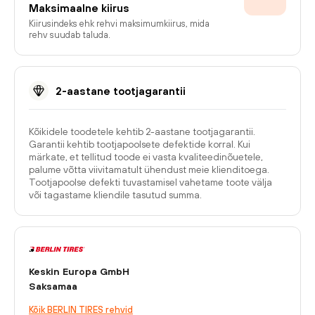
Maksimaalne kiirus
Kiirusindeks ehk rehvi maksimumkiirus, mida
rehv suudab taluda.
2-aastane tootjagarantii
Kõikidele toodetele kehtib 2-aastane tootjagarantii.
Garantii kehtib tootjapoolsete defektide korral. Kui
märkate, et tellitud toode ei vasta kvaliteedinõuetele,
palume võtta viivitamatult ühendust meie klienditoega.
Tootjapoolse defekti tuvastamisel vahetame toote välja
või tagastame kliendile tasutud summa.
Keskin Europa GmbH
Saksamaa
Kõik BERLIN TIRES rehvid