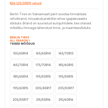
Kõik 225/35R19 rehvid
Berlin Tires on Saksamaalt pärit soodsa hinnaklassi
rehvibrand, mis pakub praktilisi rehve igapäevaseks
sõiduks. Bränd on suunatud autojuhtidele, kes otsivad
mõistliku hinnaga lahendust linna- ja maanteesõiduks.
BERLIN TIRES
ALL SEASON 1
TEISED MÕÕDUD
155/65R14
165/65R14
165/70R13
165/70R14
175/70R14
185/60R15
185/65R14
195/50R15
195/55R15
195/60R15
205/45R17
205/50R17
205/55R17
215/55R16
215/60R16