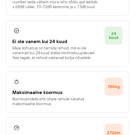
number seda vähem müra rehv sõidu ajal tekitab.
≤ 68dB väike, 70-72dB keskmine ja ≥ 73dB suur.
24
kuud
Ei ole vanem kui 24 kuud
Meie kohustus on tarnida rehvid, mis ei ole
vanemad kui 24 kuud alates tootmiskuupäevast.
See tagab, et rehvid vastavad tootja nõuetele.
750
kg
Maksimaalne koormus
Koormusindeks ehk ühele rehvile lubatud
maksimaalne koormus.
270
km