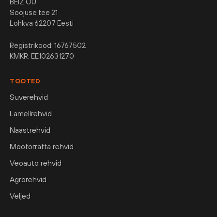
BEIZ OÜ
Soojuse tee 21
Lohkva 62207 Eesti
Registrikood: 16767502
KMKR: EE102631270
TOOTED
Suverehvid
Lamellrehvid
Naastrehvid
Mootorratta rehvid
Veoauto rehvid
Agrorehvid
Veljed