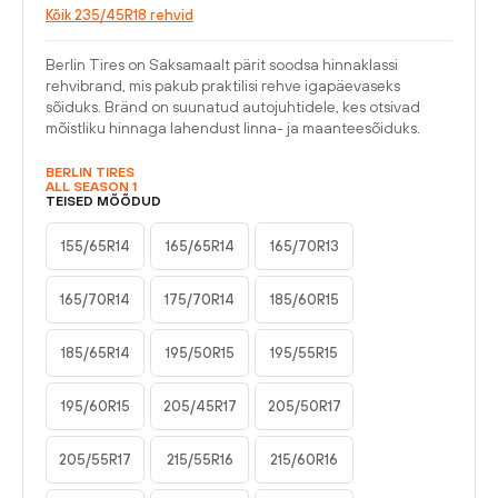
Kõik 235/45R18 rehvid
Berlin Tires on Saksamaalt pärit soodsa hinnaklassi
rehvibrand, mis pakub praktilisi rehve igapäevaseks
sõiduks. Bränd on suunatud autojuhtidele, kes otsivad
mõistliku hinnaga lahendust linna- ja maanteesõiduks.
BERLIN TIRES
ALL SEASON 1
TEISED MÕÕDUD
155/65R14
165/65R14
165/70R13
165/70R14
175/70R14
185/60R15
185/65R14
195/50R15
195/55R15
195/60R15
205/45R17
205/50R17
205/55R17
215/55R16
215/60R16