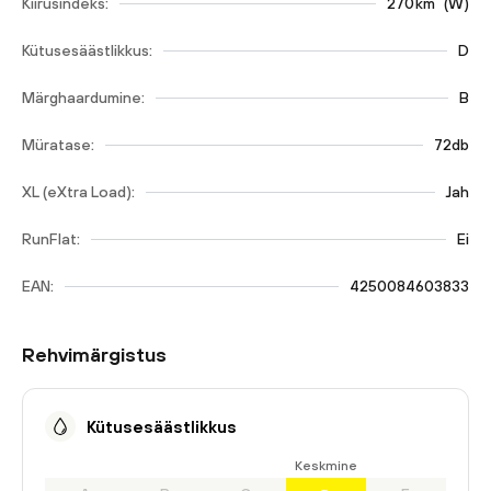
Kiirusindeks:
270
km
(
W
)
Kütusesäästlikkus:
D
Märghaardumine:
B
Müratase:
72db
XL (eXtra Load):
Jah
RunFlat:
Ei
EAN:
4250084603833
Rehvimärgistus
Kütusesäästlikkus
Keskmine