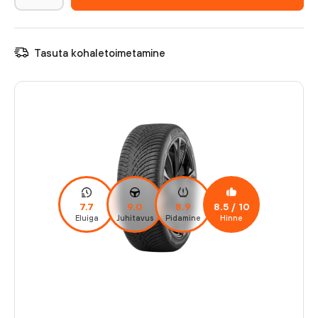
Tasuta kohaletoimetamine
7.7
9.0
8.9
8.5
/ 10
Eluiga
Juhitavus
Pidamine
Hinne