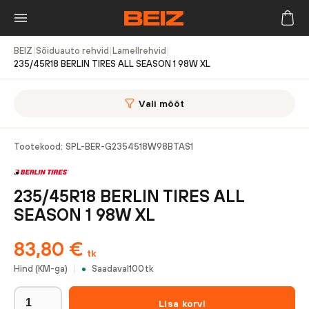
BEIZ
|
Sõiduauto rehvid
|
Lamellrehvid
|
235/45R18 BERLIN TIRES ALL SEASON 1 98W XL
Vali mõõt
Tootekood:
SPL-BER-G2354518W98BTAS1
235/45R18 BERLIN TIRES ALL
SEASON 1 98W XL
83,80
€
tk
Hind (KM-ga)
Saadaval
100
tk
Lisa korvi