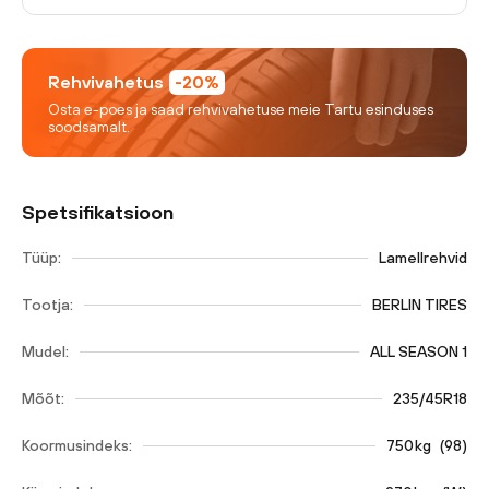
Rehvivahetus
-20%
Osta e-poes ja saad rehvivahetuse meie Tartu esinduses
soodsamalt.
Spetsifikatsioon
Tüüp:
Lamellrehvid
Tootja:
BERLIN TIRES
Mudel:
ALL SEASON 1
Mõõt:
235/45R18
Koormusindeks:
750
kg
(
98
)