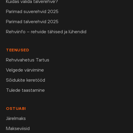
Kuidas valida talverehve?
Parimad suverehvid 2025
Parimad talverehvid 2025
Rehviinfo – rehvide tähised ja lühendid
TEENUSED
Rehvivahetus Tartus
Velgede värvimine
Sõidukite keretööd
Tulede taastamine
OSTUABI
Järelmaks
Makseviisid