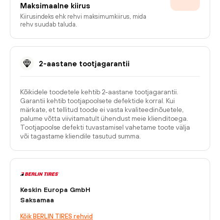
Maksimaalne kiirus
Kiirusindeks ehk rehvi maksimumkiirus, mida
rehv suudab taluda.
2-aastane tootjagarantii
Kõikidele toodetele kehtib 2-aastane tootjagarantii.
Garantii kehtib tootjapoolsete defektide korral. Kui
märkate, et tellitud toode ei vasta kvaliteedinõuetele,
palume võtta viivitamatult ühendust meie klienditoega.
Tootjapoolse defekti tuvastamisel vahetame toote välja
või tagastame kliendile tasutud summa.
Keskin Europa GmbH
Saksamaa
Kõik BERLIN TIRES rehvid