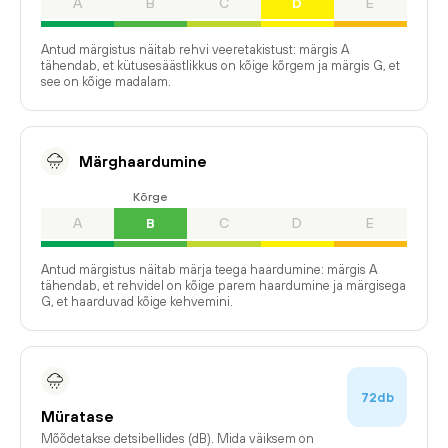
A
B
C
D
E
Antud märgistus näitab rehvi veeretakistust: märgis A
tähendab, et kütusesäästlikkus on kõige kõrgem ja märgis G, et
see on kõige madalam.
Märghaardumine
Kõrge
A
B
C
D
E
Antud märgistus näitab märja teega haardumine: märgis A
tähendab, et rehvidel on kõige parem haardumine ja märgisega
G, et haarduvad kõige kehvemini.
72db
Müratase
Mõõdetakse detsibellides (dB). Mida väiksem on