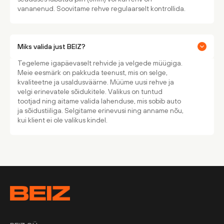
vananenud. Soovitame rehve regulaarselt kontrollida.
Miks valida just BEIZ?
Tegeleme igapäevaselt rehvide ja velgede müügiga.
Meie eesmärk on pakkuda teenust, mis on selge,
kvaliteetne ja usaldusväärne. Müüme uusi rehve ja
velgi erinevatele sõidukitele. Valikus on tuntud
tootjad ning aitame valida lahenduse, mis sobib auto
ja sõidustiiliga. Selgitame erinevusi ning anname nõu,
kui klient ei ole valikus kindel.