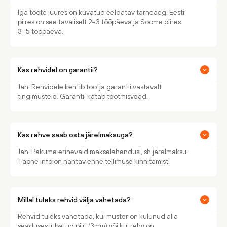
Iga toote juures on kuvatud eeldatav tarneaeg. Eesti
piires on see tavaliselt 2–3 tööpäeva ja Soome piires
3–5 tööpäeva.
Kas rehvidel on garantii?
Jah. Rehvidele kehtib tootja garantii vastavalt
tingimustele. Garantii katab tootmisvead.
Kas rehve saab osta järelmaksuga?
Jah. Pakume erinevaid makselahendusi, sh järelmaksu.
Täpne info on nähtav enne tellimuse kinnitamist.
Millal tuleks rehvid välja vahetada?
Rehvid tuleks vahetada, kui muster on kulunud alla
seaduses lubatud piiri (3mm) või kui rehv on