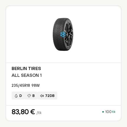
BERLIN TIRES
ALL SEASON 1
235/45R18
98
W
D
B
72DB
83,80
€
100
tk
/tk