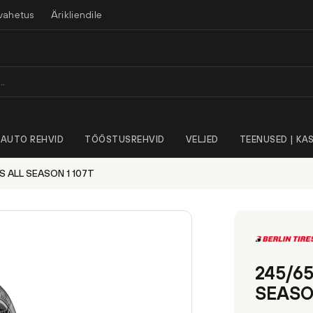
vahetus
Ärikliendile
AUTO REHVID
TÖÖSTUSREHVID
VELJED
TEENUSED | KAS
S ALL SEASON 1 107T
245/65
SEASO