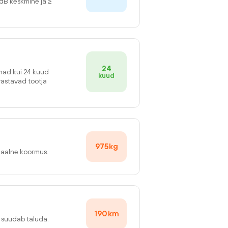
2dB keskmine ja ≥
24
emad kui 24 kuud
kuud
vastavad tootja
975
kg
maalne koormus.
190
km
v suudab taluda.