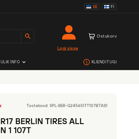
EE
FI
Ostukorv
Logi sisse
ULIK INFO
KLIENDITUGI
Tootekood:
SPL-BER-G2456517T107BTAS1
R17 BERLIN TIRES ALL
N 1 107T