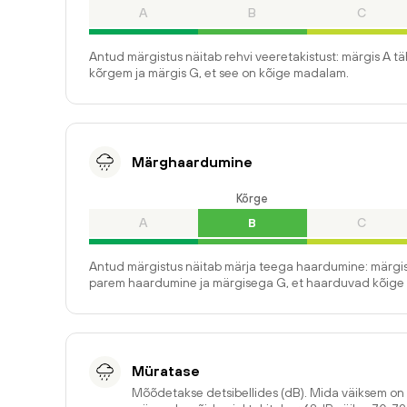
A
B
C
Antud märgistus näitab rehvi veeretakistust: märgis A t
kõrgem ja märgis G, et see on kõige madalam.
Märghaardumine
Kõrge
A
B
C
Antud märgistus näitab märja teega haardumine: märgis
parem haardumine ja märgisega G, et haarduvad kõige 
Müratase
Mõõdetakse detsibellides (dB). Mida väiksem o