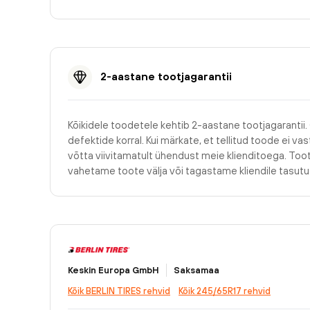
2-aastane tootjagarantii
Kõikidele toodetele kehtib 2-aastane tootjagarantii.
defektide korral. Kui märkate, et tellitud toode ei v
võtta viivitamatult ühendust meie klienditoega. Too
vahetame toote välja või tagastame kliendile tasu
Keskin Europa GmbH
Saksamaa
Kõik BERLIN TIRES rehvid
Kõik 245/65R17 rehvid