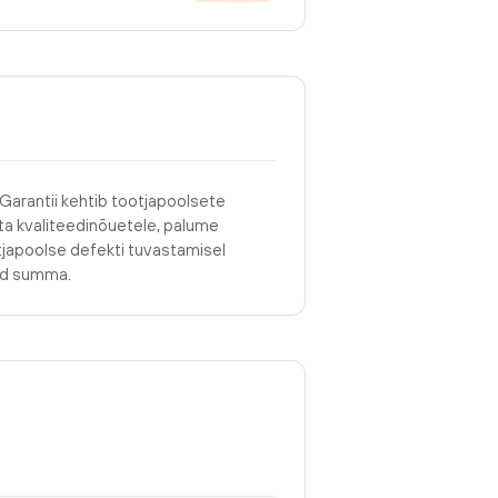
 Garantii kehtib tootjapoolsete
asta kvaliteedinõuetele, palume
tjapoolse defekti tuvastamisel
tud summa.