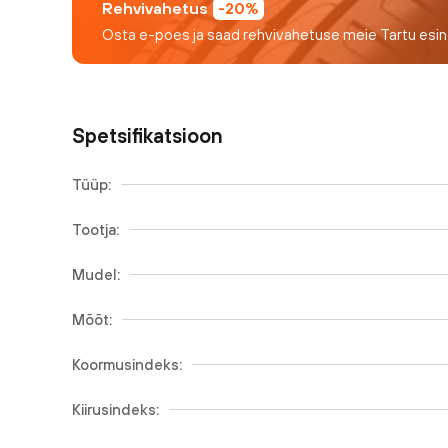
Rehvivahetus
-20%
Osta e-poes ja saad rehvivahetuse meie Tartu esi
Spetsifikatsioon
Tüüp:
Tootja:
Mudel:
Mõõt:
Koormusindeks:
Kiirusindeks: