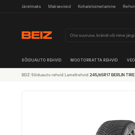
Järelmaks
Makseviisid
Kohaletoimetamine
Rehvi
SÕIDUAUTO REHVID
MOOTORRATTA REHVID
VEO
|
|
|
245/65R17 BERLIN TIRE
BEIZ
Sõiduauto rehvid
Lamellrehvid