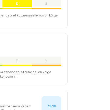
D
E
ähendab, et kütusesäästlikkus on kõige
D
E
 A tähendab, et rehvidel on kõige
kehvemini.
72db
n number seda vähem