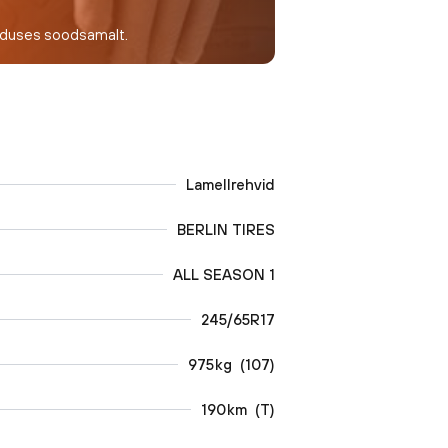
nduses soodsamalt.
Lamellrehvid
BERLIN TIRES
ALL SEASON 1
245/65R17
975
kg
(
107
)
190
km
(
T
)