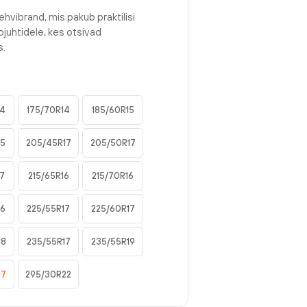
ehvibrand, mis pakub praktilisi
juhtidele, kes otsivad
s.
14
175/70R14
185/60R15
15
205/45R17
205/50R17
17
215/65R16
215/70R16
16
225/55R17
225/60R17
18
235/55R17
235/55R19
17
295/30R22