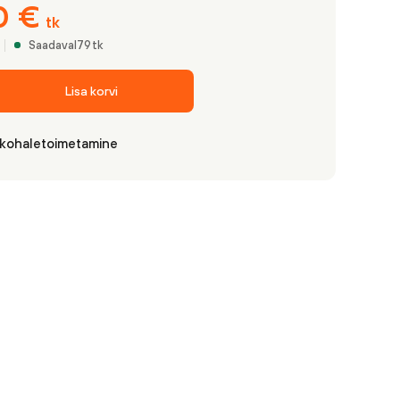
0
€
tk
Saadaval
79
tk
Lisa korvi
 kohaletoimetamine