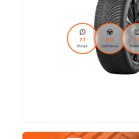
7.7
8.6
8.
Eluiga
Juhitavus
Pidam