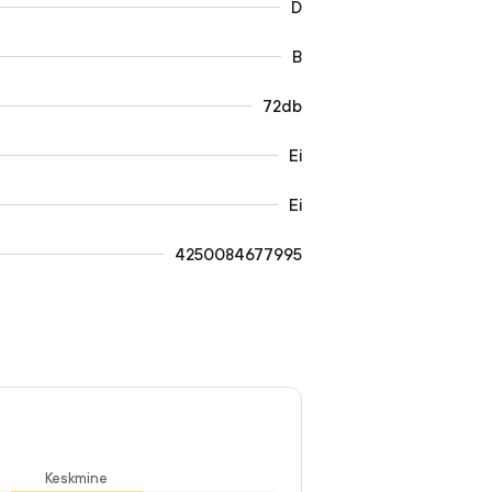
D
B
72db
Ei
Ei
4250084677995
Keskmine