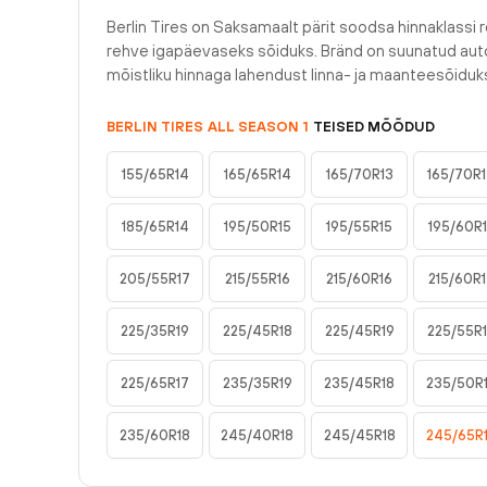
Berlin Tires on Saksamaalt pärit soodsa hinnaklassi r
rehve igapäevaseks sõiduks. Bränd on suunatud auto
mõistliku hinnaga lahendust linna- ja maanteesõiduk
BERLIN TIRES
ALL SEASON 1
TEISED MÕÕDUD
155/65R14
165/65R14
165/70R13
165/70R
185/65R14
195/50R15
195/55R15
195/60R
205/55R17
215/55R16
215/60R16
215/60R
225/35R19
225/45R18
225/45R19
225/55R
225/65R17
235/35R19
235/45R18
235/50R
235/60R18
245/40R18
245/45R18
245/65R