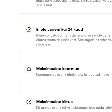
müra rehv sõidu ajal tekitab. ≤ 68dB väike, 70-7
73dB suur.
Ei ole vanem kui 24 kuud
Meie kohustus on tarnida rehvid, mis ei ole van
alates tootmiskuupäevast. See tagab, et rehvid 
nõuetele.
Maksimaalne koormus
Koormusindeks ehk ühele rehvile lubatud maksi
Maksimaalne kiirus
Kiirusindeks ehk rehvi maksimumkiirus, mida reh