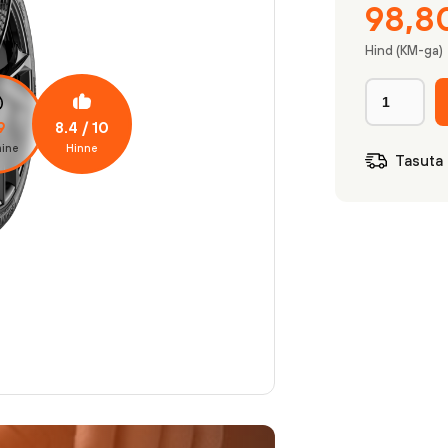
98,8
Hind (KM-ga)
8.4
/ 10
9
ine
Hinne
Tasuta