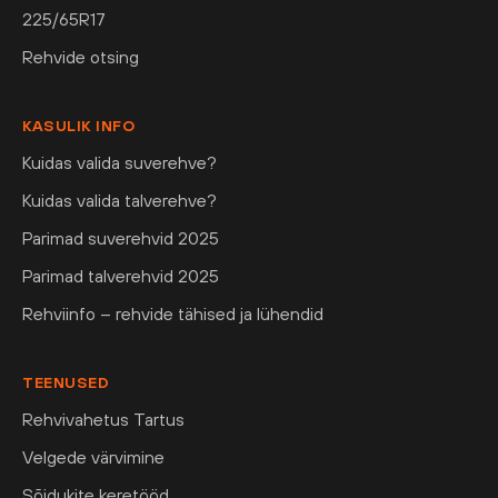
225/65R17
Rehvide otsing
KASULIK INFO
Kuidas valida suverehve?
Kuidas valida talverehve?
Parimad suverehvid 2025
Parimad talverehvid 2025
Rehviinfo – rehvide tähised ja lühendid
TEENUSED
Rehvivahetus Tartus
Velgede värvimine
Sõidukite keretööd