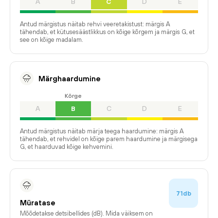
A
B
C
D
E
Antud märgistus näitab rehvi veeretakistust: märgis A
tähendab, et kütusesäästlikkus on kõige kõrgem ja märgis G, et
see on kõige madalam.
Märghaardumine
Kõrge
A
B
C
D
E
Antud märgistus näitab märja teega haardumine: märgis A
tähendab, et rehvidel on kõige parem haardumine ja märgisega
G, et haarduvad kõige kehvemini.
71db
Müratase
Mõõdetakse detsibellides (dB). Mida väiksem on