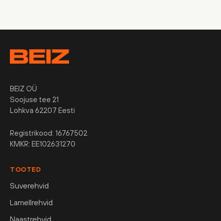
BEIZ OÜ
Soojuse tee 21
Lohkva 62207 Eesti
Registrikood: 16767502
KMKR: EE102631270
TOOTED
Suverehvid
Lamellrehvid
Naastrehvid