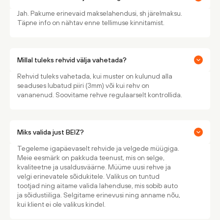
Jah. Pakume erinevaid makselahendusi, sh järelmaksu.
Täpne info on nähtav enne tellimuse kinnitamist.
Millal tuleks rehvid välja vahetada?
Rehvid tuleks vahetada, kui muster on kulunud alla
seaduses lubatud piiri (3mm) või kui rehv on
vananenud. Soovitame rehve regulaarselt kontrollida.
Miks valida just BEIZ?
Tegeleme igapäevaselt rehvide ja velgede müügiga.
Meie eesmärk on pakkuda teenust, mis on selge,
kvaliteetne ja usaldusväärne. Müüme uusi rehve ja
velgi erinevatele sõidukitele. Valikus on tuntud
tootjad ning aitame valida lahenduse, mis sobib auto
ja sõidustiiliga. Selgitame erinevusi ning anname nõu,
kui klient ei ole valikus kindel.