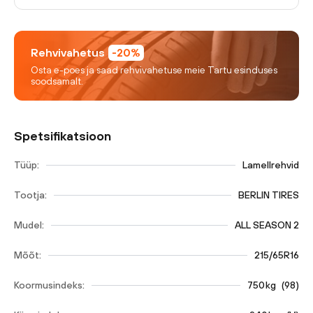
Rehvivahetus
-20%
Osta e-poes ja saad rehvivahetuse meie Tartu esinduses
soodsamalt.
Spetsifikatsioon
Tüüp:
Lamellrehvid
Tootja:
BERLIN TIRES
Mudel:
ALL SEASON 2
Mõõt:
215/65R16
Koormusindeks:
750
kg
(
98
)