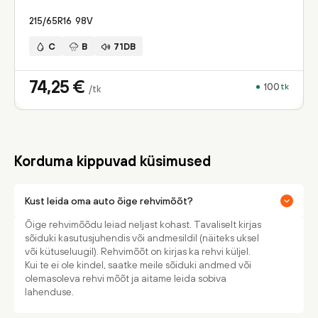
215/65R16
98
V
C
B
71DB
74,25
€
100
tk
/tk
Korduma kippuvad küsimused
Kust leida oma auto õige rehvimõõt?
Õige rehvimõõdu leiad neljast kohast. Tavaliselt kirjas
sõiduki kasutusjuhendis või andmesildil (näiteks uksel
või kütuseluugil). Rehvimõõt on kirjas ka rehvi küljel.
Kui te ei ole kindel, saatke meile sõiduki andmed või
olemasoleva rehvi mõõt ja aitame leida sobiva
lahenduse.