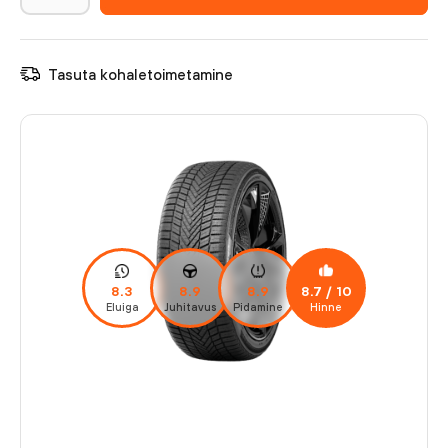
Tasuta kohaletoimetamine
8.3
8.9
8.9
8.7
/ 10
Eluiga
Juhitavus
Pidamine
Hinne