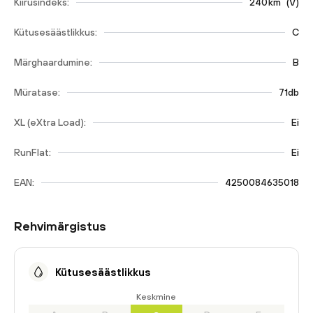
Kiirusindeks:
240
km
(
V
)
Kütusesäästlikkus:
C
Märghaardumine:
B
Müratase:
71db
XL (eXtra Load):
Ei
RunFlat:
Ei
EAN:
4250084635018
Rehvimärgistus
Kütusesäästlikkus
Keskmine