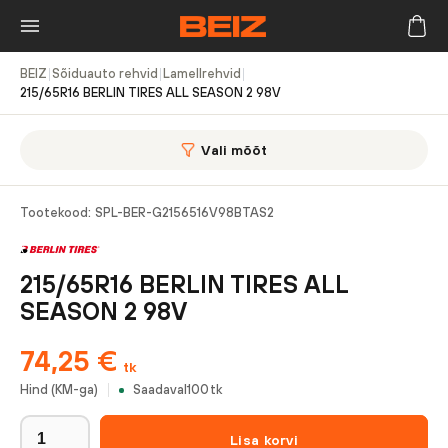
BEIZ
|
Sõiduauto rehvid
|
Lamellrehvid
|
215/65R16 BERLIN TIRES ALL SEASON 2 98V
Vali mõõt
Tootekood:
SPL-BER-G2156516V98BTAS2
215/65R16 BERLIN TIRES ALL
SEASON 2 98V
74,25
€
tk
Hind (KM-ga)
Saadaval
100
tk
Lisa korvi