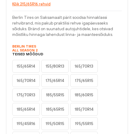
Kõik 215/65R16 rehvid
Berlin Tires on Saksamaalt pärit soodsa hinnaklassi
rehvibrand, mis pakub praktilisi rehve igapäevaseks
sõiduks. Bränd on suunatud autojuhtidele, kes otsivad
mõistliku hinnaga lahendust linna- ja maanteesõiduks.
BERLIN TIRES
ALL SEASON 2
TEISED MÕÕDUD
155/65R14
155/80R13
165/70R13
165/70R14
175/65R14
175/65R15
175/70R13
185/55R15
185/60R15
185/65R14
185/65R15
185/70R14
195/45R16
195/50R15
195/55R15