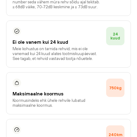
number seda vähem müra rehv sõidu ajal tekitab.
≤ 68dB väike, 70-72dB keskmine ja ≥ 73dB suur.
24
kuud
Ei ole vanem kui 24 kuud
Meie kohustus on tarnida rehvid, mis ei ole
vanemad kui 24 kuud alates tootmiskuupäevast.
See tagab, et rehvid vastavad tootja nõuetele.
750
kg
Maksimaalne koormus
Koormusindeks ehk ühele rehvile lubatud
maksimaalne koormus.
240
km