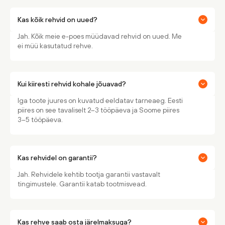
Kas kõik rehvid on uued?
Jah. Kõik meie e-poes müüdavad rehvid on uued. Me
ei müü kasutatud rehve.
Kui kiiresti rehvid kohale jõuavad?
Iga toote juures on kuvatud eeldatav tarneaeg. Eesti
piires on see tavaliselt 2–3 tööpäeva ja Soome piires
3–5 tööpäeva.
Kas rehvidel on garantii?
Jah. Rehvidele kehtib tootja garantii vastavalt
tingimustele. Garantii katab tootmisvead.
Kas rehve saab osta järelmaksuga?