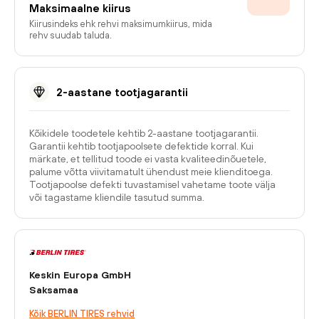
Maksimaalne kiirus
Kiirusindeks ehk rehvi maksimumkiirus, mida
rehv suudab taluda.
2-aastane tootjagarantii
Kõikidele toodetele kehtib 2-aastane tootjagarantii.
Garantii kehtib tootjapoolsete defektide korral. Kui
märkate, et tellitud toode ei vasta kvaliteedinõuetele,
palume võtta viivitamatult ühendust meie klienditoega.
Tootjapoolse defekti tuvastamisel vahetame toote välja
või tagastame kliendile tasutud summa.
Keskin Europa GmbH
Saksamaa
Kõik BERLIN TIRES rehvid