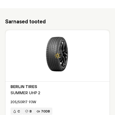
Sarnased tooted
BERLIN TIRES
SUMMER UHP 2
205/50R17
93
W
C
B
70DB