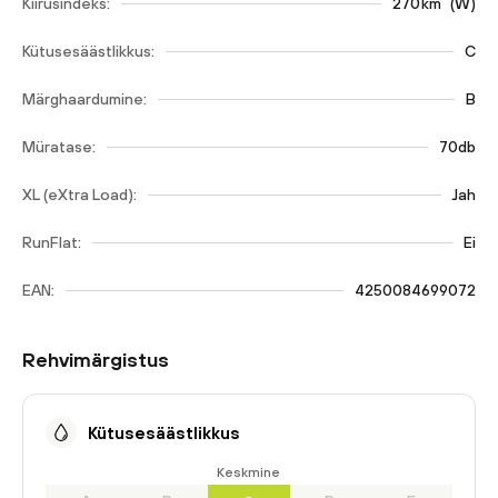
Kiirusindeks:
270
km
(
W
)
Kütusesäästlikkus:
C
Märghaardumine:
B
Müratase:
70db
XL (eXtra Load):
Jah
RunFlat:
Ei
EAN:
4250084699072
Rehvimärgistus
Kütusesäästlikkus
Keskmine