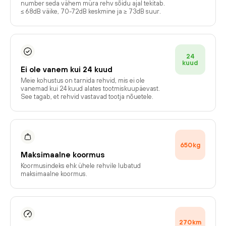
number seda vähem müra rehv sõidu ajal tekitab.
≤ 68dB väike, 70-72dB keskmine ja ≥ 73dB suur.
24
kuud
Ei ole vanem kui 24 kuud
Meie kohustus on tarnida rehvid, mis ei ole
vanemad kui 24 kuud alates tootmiskuupäevast.
See tagab, et rehvid vastavad tootja nõuetele.
650
kg
Maksimaalne koormus
Koormusindeks ehk ühele rehvile lubatud
maksimaalne koormus.
270
km