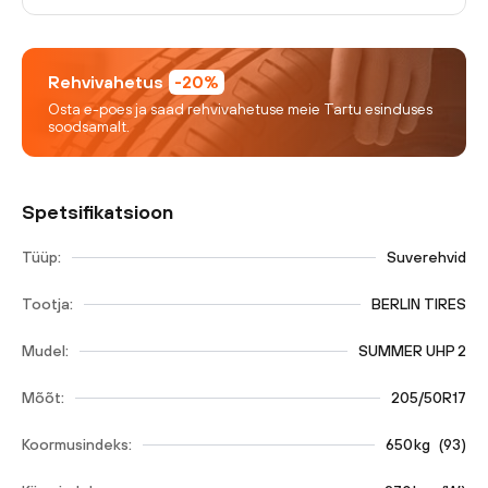
Rehvivahetus
-20%
Osta e-poes ja saad rehvivahetuse meie Tartu esinduses
soodsamalt.
Spetsifikatsioon
Tüüp:
Suverehvid
Tootja:
BERLIN TIRES
Mudel:
SUMMER UHP 2
Mõõt:
205/50R17
Koormusindeks:
650
kg
(
93
)