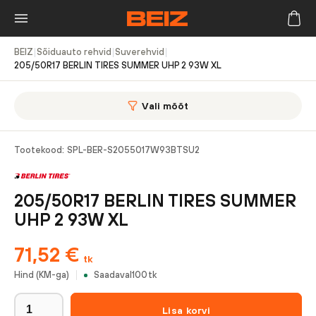
BEIZ
|
Sõiduauto rehvid
|
Suverehvid
|
205/50R17 BERLIN TIRES SUMMER UHP 2 93W XL
Vali mõõt
Tootekood:
SPL-BER-S2055017W93BTSU2
205/50R17 BERLIN TIRES SUMMER
UHP 2 93W XL
71,52
€
tk
Hind (KM-ga)
Saadaval
100
tk
Lisa korvi