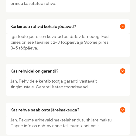
ei müü kasutatud rehve.
Kui kiiresti rehvid kohale jõuavad?
Iga toote juures on kuvatud eeldatav tarneaeg. Eesti
piires on see tavaliselt 2–3 tööpäeva ja Soome piires
3–5 tööpäeva.
Kas rehvidel on garantii?
Jah. Rehvidele kehtib tootja garantii vastavalt
tingimustele. Garantii katab tootmisvead.
Kas rehve saab osta järelmaksuga?
Jah. Pakume erinevaid makselahendusi, sh järelmaksu.
Täpne info on nähtav enne tellimuse kinnitamist.