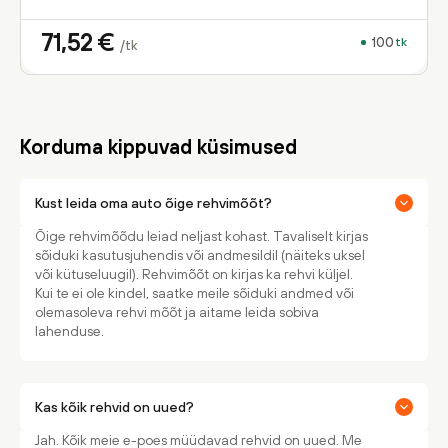
71,52
€
100
tk
/tk
Korduma kippuvad küsimused
Kust leida oma auto õige rehvimõõt?
Õige rehvimõõdu leiad neljast kohast. Tavaliselt kirjas
sõiduki kasutusjuhendis või andmesildil (näiteks uksel
või kütuseluugil). Rehvimõõt on kirjas ka rehvi küljel.
Kui te ei ole kindel, saatke meile sõiduki andmed või
olemasoleva rehvi mõõt ja aitame leida sobiva
lahenduse.
Kas kõik rehvid on uued?
Jah. Kõik meie e-poes müüdavad rehvid on uued. Me