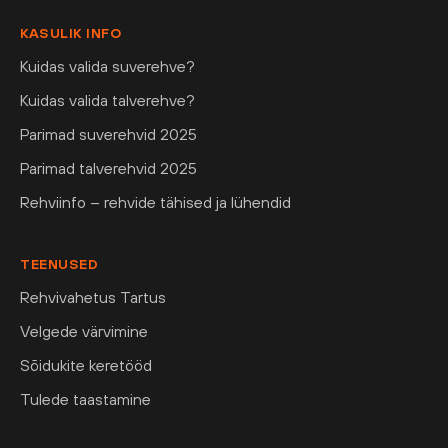
KASULIK INFO
Kuidas valida suverehve?
Kuidas valida talverehve?
Parimad suverehvid 2025
Parimad talverehvid 2025
Rehviinfo – rehvide tähised ja lühendid
TEENUSED
Rehvivahetus Tartus
Velgede värvimine
Sõidukite keretööd
Tulede taastamine