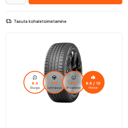
Tasuta kohaletoimetamine
8.4
9.0
8.9
8.8
/ 10
Eluiga
Juhitavus
Pidamine
Hinne