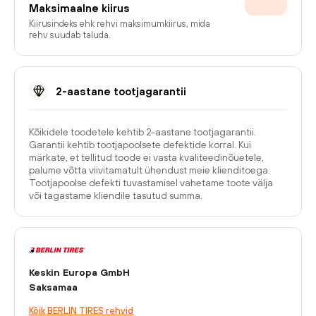
Maksimaalne kiirus
Kiirusindeks ehk rehvi maksimumkiirus, mida
rehv suudab taluda.
2-aastane tootjagarantii
Kõikidele toodetele kehtib 2-aastane tootjagarantii.
Garantii kehtib tootjapoolsete defektide korral. Kui
märkate, et tellitud toode ei vasta kvaliteedinõuetele,
palume võtta viivitamatult ühendust meie klienditoega.
Tootjapoolse defekti tuvastamisel vahetame toote välja
või tagastame kliendile tasutud summa.
Keskin Europa GmbH
Saksamaa
Kõik BERLIN TIRES rehvid