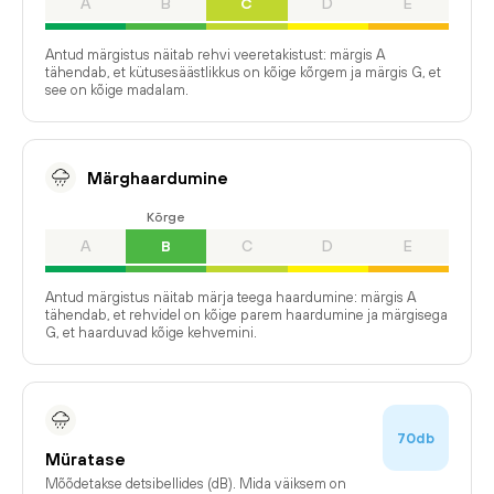
A
B
C
D
E
Antud märgistus näitab rehvi veeretakistust: märgis A
tähendab, et kütusesäästlikkus on kõige kõrgem ja märgis G, et
see on kõige madalam.
Märghaardumine
Kõrge
A
B
C
D
E
Antud märgistus näitab märja teega haardumine: märgis A
tähendab, et rehvidel on kõige parem haardumine ja märgisega
G, et haarduvad kõige kehvemini.
70db
Müratase
Mõõdetakse detsibellides (dB). Mida väiksem on