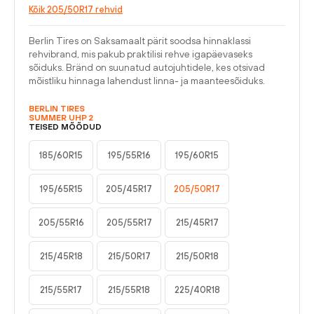
Kõik 205/50R17 rehvid
Berlin Tires on Saksamaalt pärit soodsa hinnaklassi
rehvibrand, mis pakub praktilisi rehve igapäevaseks
sõiduks. Bränd on suunatud autojuhtidele, kes otsivad
mõistliku hinnaga lahendust linna- ja maanteesõiduks.
BERLIN TIRES
SUMMER UHP 2
TEISED MÕÕDUD
185/60R15
195/55R16
195/60R15
195/65R15
205/45R17
205/50R17
205/55R16
205/55R17
215/45R17
215/45R18
215/50R17
215/50R18
215/55R17
215/55R18
225/40R18