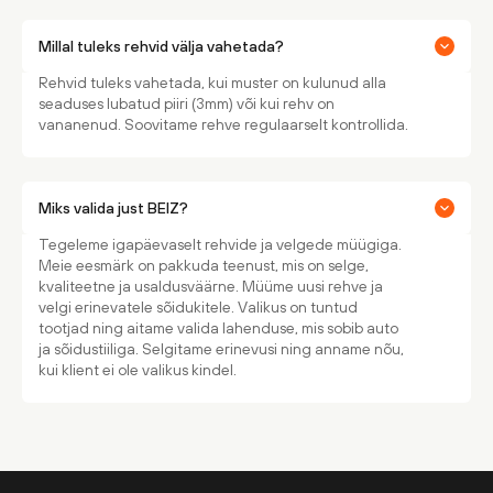
Millal tuleks rehvid välja vahetada?
Rehvid tuleks vahetada, kui muster on kulunud alla
seaduses lubatud piiri (3mm) või kui rehv on
vananenud. Soovitame rehve regulaarselt kontrollida.
Miks valida just BEIZ?
Tegeleme igapäevaselt rehvide ja velgede müügiga.
Meie eesmärk on pakkuda teenust, mis on selge,
kvaliteetne ja usaldusväärne. Müüme uusi rehve ja
velgi erinevatele sõidukitele. Valikus on tuntud
tootjad ning aitame valida lahenduse, mis sobib auto
ja sõidustiiliga. Selgitame erinevusi ning anname nõu,
kui klient ei ole valikus kindel.