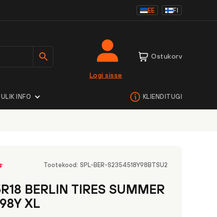
EE
FI
Ostukorv
Logi sisse
ULIK INFO
KLIENDITUGI
Tootekood:
SPL-BER-S2354518Y98BTSU2
5R18 BERLIN TIRES SUMMER
 98Y XL