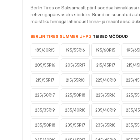
Berlin Tires on Saksamaalt pärit soodsa hinnaklassi r
rehve igapäevaseks sõiduks. Bränd on suunatud auto
mõistliku hinnaga lahendust linna- ja maanteesõiduk
BERLIN TIRES
SUMMER UHP 2
TEISED MÕÕDUD
185/60R15
195/55R16
195/60R15
195/65
205/55R16
205/55R17
215/45R17
215/45
215/55R17
215/55R18
225/40R18
225/45
225/50R17
225/50R18
225/55R16
225/55
235/35R19
235/40R18
235/40R19
235/45
235/50R18
235/55R17
235/55R18
235/55