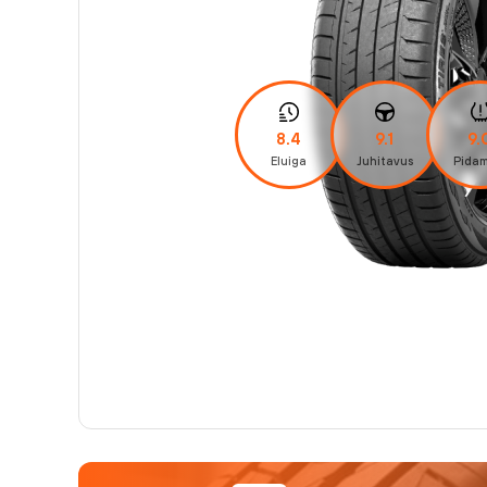
8.4
9.1
9.
Eluiga
Juhitavus
Pidam