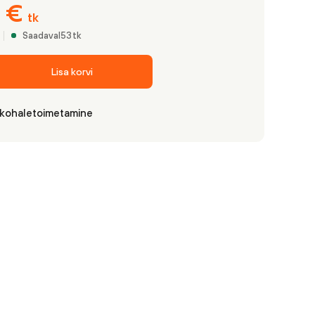
6
€
tk
Saadaval
53
tk
Lisa korvi
 kohaletoimetamine