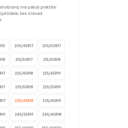
ehvibrand, mis pakub praktilisi
juhtidele, kes otsivad
s.
R15
205/45R17
205/50R17
R18
215/50R17
215/50R18
R17
225/45R18
225/45R19
R17
225/55R18
225/55R19
R17
235/45R18
235/45R19
R19
245/35R19
245/40R18