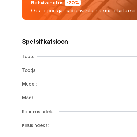
Rehvivahetus
-20%
Osta e-poes ja saad rehvivahetuse meie Tartu esi
Spetsifikatsioon
Tüüp:
Tootja:
Mudel:
Mõõt:
Koormusindeks:
Kiirusindeks: