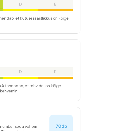
D
E
ähendab, et kütusesäästlikkus on kõige
D
E
 A tähendab, et rehvidel on kõige
kehvemini.
70db
n number seda vähem