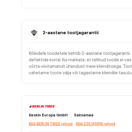
2-aastane tootjagarantii
Kõikidele toodetele kehtib 2-aastane tootjagarantii.
defektide korral. Kui märkate, et tellitud toode ei v
võtta viivitamatult ühendust meie klienditoega. Too
vahetame toote välja või tagastame kliendile tasu
Keskin Europa GmbH
Saksamaa
Kõik BERLIN TIRES rehvid
Kõik 235/45R18 rehvid