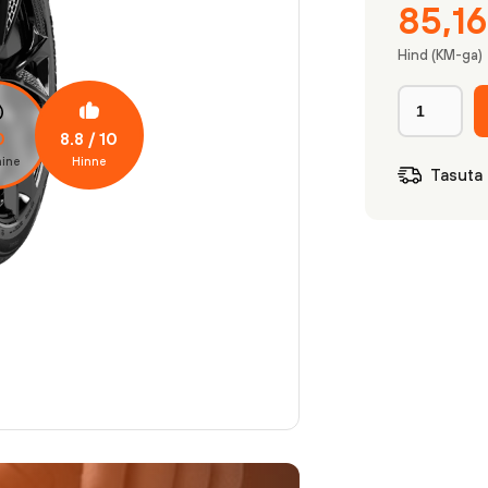
85,1
Hind (KM-ga)
8.8
/ 10
0
ine
Hinne
Tasuta