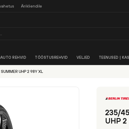
vahetus
Ärikliendile
AUTO REHVID
TÖÖSTUSREHVID
VELJED
TEENUSED | KAS
S SUMMER UHP 2 98Y XL
235/4
UHP 2