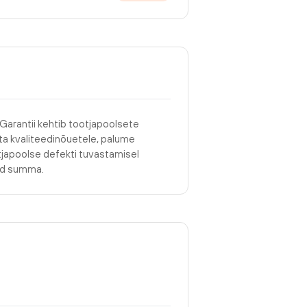
 Garantii kehtib tootjapoolsete
asta kvaliteedinõuetele, palume
tjapoolse defekti tuvastamisel
tud summa.