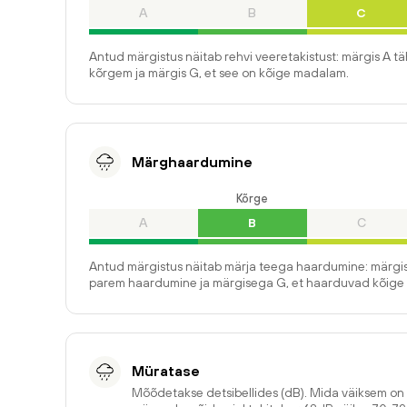
A
B
C
Antud märgistus näitab rehvi veeretakistust: märgis A t
kõrgem ja märgis G, et see on kõige madalam.
Märghaardumine
Kõrge
A
B
C
Antud märgistus näitab märja teega haardumine: märgis
parem haardumine ja märgisega G, et haarduvad kõige 
Müratase
Mõõdetakse detsibellides (dB). Mida väiksem o