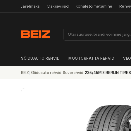
Järelmaks
Makseviisid
Kohaletoimetamine
Rehvi
SÕIDUAUTO REHVID
MOOTORRATTA REHVID
VEO
|
|
|
235/45R18 BERLIN TIRE
BEIZ
Sõiduauto rehvid
Suverehvid