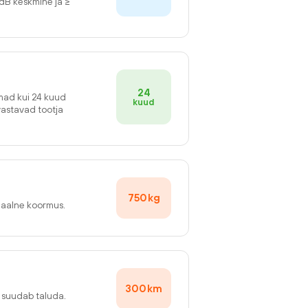
2dB keskmine ja ≥
24
emad kui 24 kuud
kuud
vastavad tootja
750
kg
maalne koormus.
300
km
v suudab taluda.