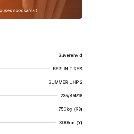
nduses soodsamalt.
Suverehvid
BERLIN TIRES
SUMMER UHP 2
235/45R18
750
kg
(
98
)
300
km
(
Y
)