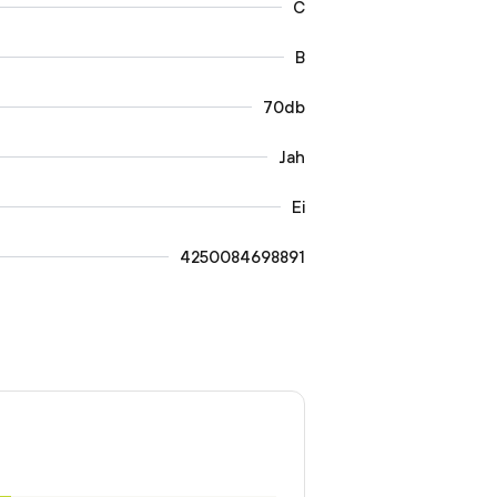
C
B
70db
Jah
Ei
4250084698891