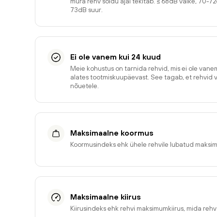
müra rehv sõidu ajal tekitab. ≤ 68dB väike, 70-7
73dB suur.
Ei ole vanem kui 24 kuud
Meie kohustus on tarnida rehvid, mis ei ole van
alates tootmiskuupäevast. See tagab, et rehvid 
nõuetele.
Maksimaalne koormus
Koormusindeks ehk ühele rehvile lubatud maksi
Maksimaalne kiirus
Kiirusindeks ehk rehvi maksimumkiirus, mida reh