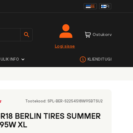
EE
FI
Ostukorv
Logi sisse
ULIK INFO
KLIENDITUGI
Tootekood:
SPL-BER-S2254518W95BTSU2
5R18 BERLIN TIRES SUMMER
 95W XL