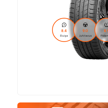
8.4
9.0
8.
Eluiga
Juhitavus
Pidam