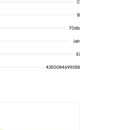
C
B
70db
Jah
Ei
4250084699058