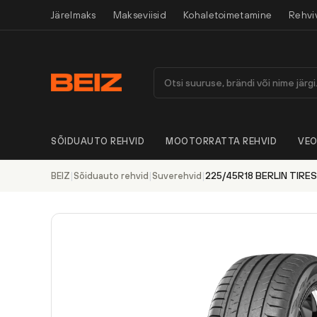
Järelmaks
Makseviisid
Kohaletoimetamine
Rehvi
SÕIDUAUTO REHVID
MOOTORRATTA REHVID
VEO
|
|
|
225/45R18 BERLIN TIRE
BEIZ
Sõiduauto rehvid
Suverehvid