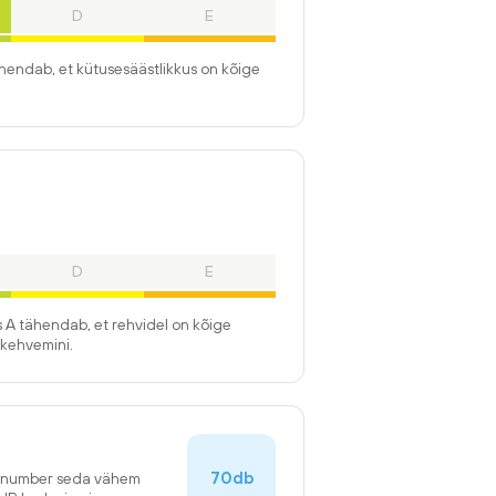
D
E
ähendab, et kütusesäästlikkus on kõige
D
E
 A tähendab, et rehvidel on kõige
kehvemini.
70db
n number seda vähem