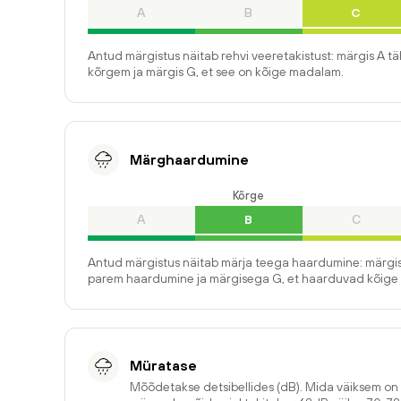
A
B
C
Antud märgistus näitab rehvi veeretakistust: märgis A t
kõrgem ja märgis G, et see on kõige madalam.
Märghaardumine
Kõrge
A
B
C
Antud märgistus näitab märja teega haardumine: märgis
parem haardumine ja märgisega G, et haarduvad kõige 
Müratase
Mõõdetakse detsibellides (dB). Mida väiksem o