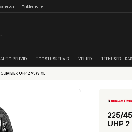
vahetus
Ärikliendile
AUTO REHVID
TÖÖSTUSREHVID
VELJED
TEENUSED | KAS
S SUMMER UHP 2 95W XL
225/4
UHP 2