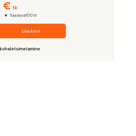
2
€
tk
Saadaval
100
tk
Lisa korvi
 kohaletoimetamine