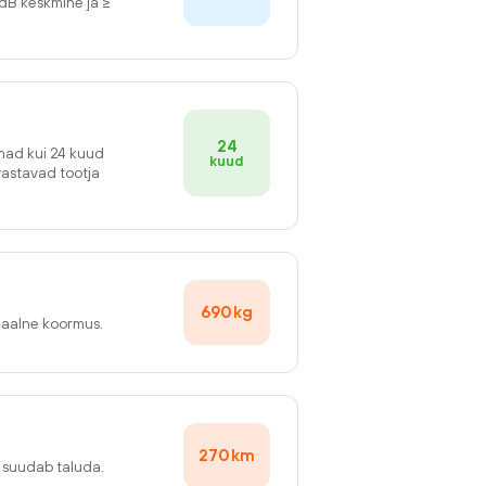
2dB keskmine ja ≥
24
emad kui 24 kuud
kuud
vastavad tootja
690
kg
maalne koormus.
270
km
v suudab taluda.