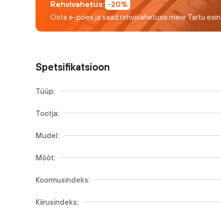
Rehvivahetus
-20%
Osta e-poes ja saad rehvivahetuse meie Tartu esi
Spetsifikatsioon
Tüüp:
Tootja:
Mudel:
Mõõt:
Koormusindeks:
Kiirusindeks: