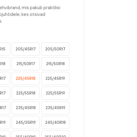
ehvibrand, mis pakub praktilisi
juhtidele, kes otsivad
s.
R15
205/45R17
205/50R17
R18
215/50R17
215/50R18
R17
225/45R18
225/45R19
R17
225/55R18
225/55R19
R17
235/45R18
235/45R19
R19
245/35R19
245/40R18