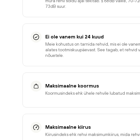
müra rehv sõidu ajal tekitab. ≤ 68dB väike, 70-7
73dB suur.
Ei ole vanem kui 24 kuud
Meie kohustus on tarnida rehvid, mis ei ole van
alates tootmiskuupäevast. See tagab, et rehvid 
nõuetele.
Maksimaalne koormus
Koormusindeks ehk ühele rehvile lubatud maksi
Maksimaalne kiirus
Kiirusindeks ehk rehvi maksimumkiirus, mida reh