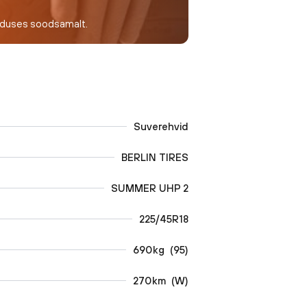
nduses soodsamalt.
Suverehvid
BERLIN TIRES
SUMMER UHP 2
225/45R18
690
kg
(
95
)
270
km
(
W
)