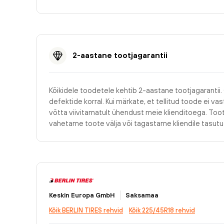
2-aastane tootjagarantii
Kõikidele toodetele kehtib 2-aastane tootjagarantii.
defektide korral. Kui märkate, et tellitud toode ei v
võtta viivitamatult ühendust meie klienditoega. Too
vahetame toote välja või tagastame kliendile tasu
Keskin Europa GmbH
Saksamaa
Kõik BERLIN TIRES rehvid
Kõik 225/45R18 rehvid