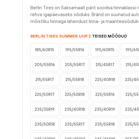
Berlin Tires on Saksamaalt pärit soodsa hinnaklassi r
rehve igapäevaseks sõiduks. Bränd on suunatud auto
mõistliku hinnaga lahendust linna- ja maanteesõiduk
BERLIN TIRES
SUMMER UHP 2
TEISED MÕÕDUD
185/60R15
195/55R16
195/60R15
195/65
205/55R16
205/55R17
215/45R17
215/45
215/55R17
215/55R18
225/40R18
225/45
225/50R17
225/50R18
225/55R16
225/55
235/35R19
235/40R18
235/40R19
235/45
235/50R18
235/55R17
235/55R18
235/55