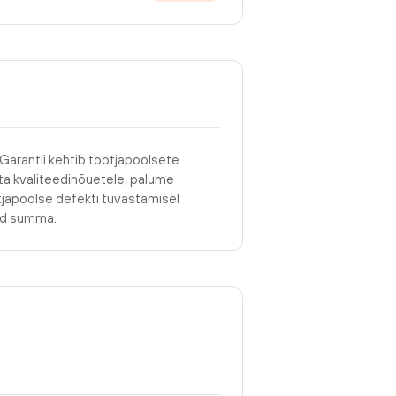
 Garantii kehtib tootjapoolsete
asta kvaliteedinõuetele, palume
tjapoolse defekti tuvastamisel
tud summa.