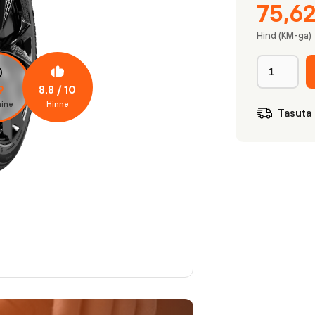
75,6
Hind (KM-ga)
8.8
/ 10
9
ine
Hinne
Tasuta