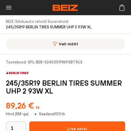
BEIZ
|
Sõiduauto rehvid
|
Suverehvid
|
245/35R19 BERLIN TIRES SUMMER UHP 2 93W XL
Vali mõõt
Tootekood:
SPL-BER-S2453519W93BTSU2
245/35R19 BERLIN TIRES SUMMER
UHP 2 93W XL
89,26
€
tk
Hind (KM-ga)
Saadaval
100
tk
Lisa korvi