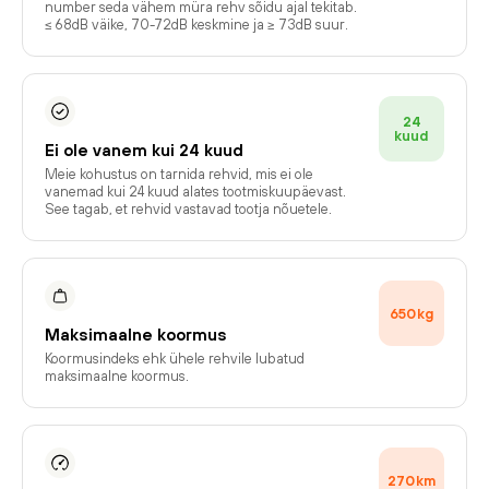
number seda vähem müra rehv sõidu ajal tekitab.
≤ 68dB väike, 70-72dB keskmine ja ≥ 73dB suur.
24
kuud
Ei ole vanem kui 24 kuud
Meie kohustus on tarnida rehvid, mis ei ole
vanemad kui 24 kuud alates tootmiskuupäevast.
See tagab, et rehvid vastavad tootja nõuetele.
650
kg
Maksimaalne koormus
Koormusindeks ehk ühele rehvile lubatud
maksimaalne koormus.
270
km