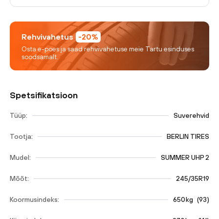
Rehvivahetus
-20%
Osta e-poes ja saad rehvivahetuse meie Tartu esinduses
soodsamalt.
Spetsifikatsioon
Tüüp:
Suverehvid
Tootja:
BERLIN TIRES
Mudel:
SUMMER UHP 2
Mõõt:
245/35R19
Koormusindeks:
650
kg
(
93
)