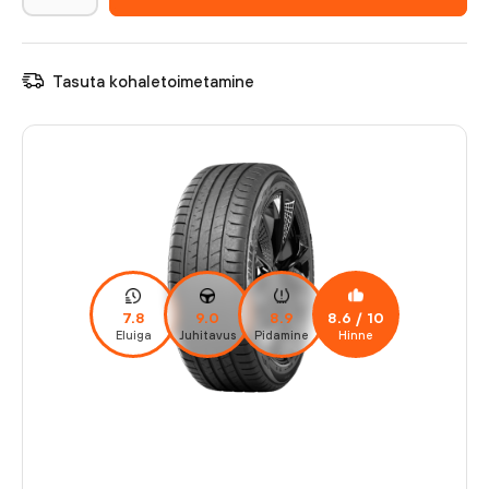
Tasuta kohaletoimetamine
7.8
9.0
8.9
8.6
/ 10
Eluiga
Juhitavus
Pidamine
Hinne