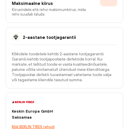
Maksimaalne kiirus
Kiirusindeks ehk rehvi maksimumkiirus, mida
rehv suudab taluda.
2-aastane tootjagarantii
Kõikidele toodetele kehtib 2-aastane tootjagarantii.
Garantii kehtib tootjapoolsete defektide korral. Kui
märkate, et tellitud toode ei vasta kvaliteedinõuetele,
palume võtta viivitamatult ühendust meie klienditoega.
Tootjapoolse defekti tuvastamisel vahetame toote välja
või tagastame kliendile tasutud summa.
Keskin Europa GmbH
Saksamaa
Kõik BERLIN TIRES rehvid