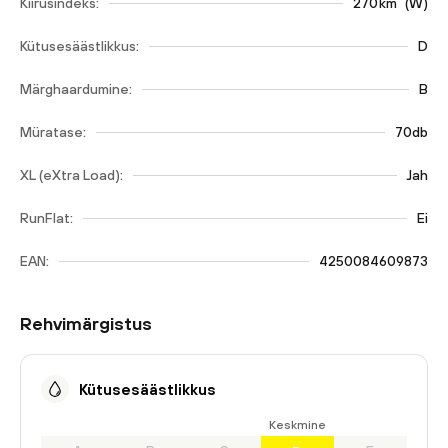
Kiirusindeks:
270
km
(
W
)
Kütusesäästlikkus:
D
Märghaardumine:
B
Müratase:
70db
XL (eXtra Load):
Jah
RunFlat:
Ei
EAN:
4250084609873
Rehvimärgistus
Kütusesäästlikkus
Keskmine