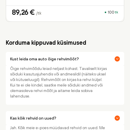
89,26
€
100
tk
/tk
Korduma kippuvad küsimused
Kust leida oma auto õige rehvimõõt?
Õige rehvimõõdu leiad neljast kohast. Tavaliselt kirjas
sõiduki kasutusjuhendis või andmesildil (näiteks uksel
või kütuseluugil). Rehvimõõt on kirjas ka rehvi küljel.
Kui te ei ole kindel, saatke meile sõiduki andmed või
olemasoleva rehvi mõõt ja aitame leida sobiva
lahenduse.
Kas kõik rehvid on uued?
Jah. Kõik meie e-poes müüdavad rehvid on uued. Me