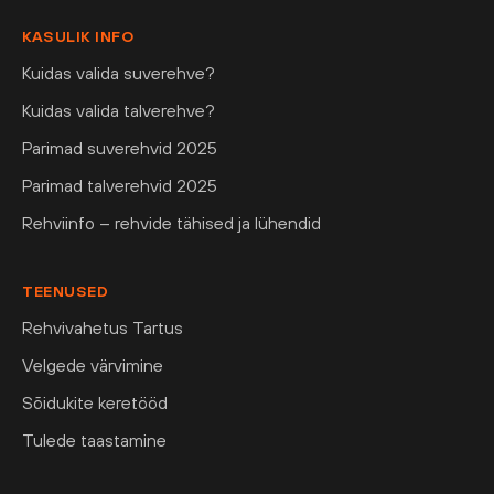
KASULIK INFO
Kuidas valida suverehve?
Kuidas valida talverehve?
Parimad suverehvid 2025
Parimad talverehvid 2025
Rehviinfo – rehvide tähised ja lühendid
TEENUSED
Rehvivahetus Tartus
Velgede värvimine
Sõidukite keretööd
Tulede taastamine