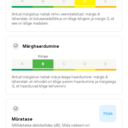
A
B
C
D
E
Antud märgistus näitab rehvi veeretakistust: märgis A
tähendab, et kütusesäästlikkus on kõige kõrgem ja märgis G, et
see on kõige madalam.
Märghaardumine
Kõrge
A
B
C
D
E
Antud märgistus näitab märja teega haardumine: märgis A
tähendab, et rehvidel on kõige parem haardumine ja märgisega
G, et haarduvad kõige kehvemini.
70db
Müratase
Mõõdetakse detsibellides (dB). Mida väiksem on