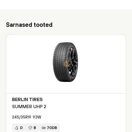
Sarnased tooted
BERLIN TIRES
SUMMER UHP 2
245/35R19
93
W
D
B
70DB