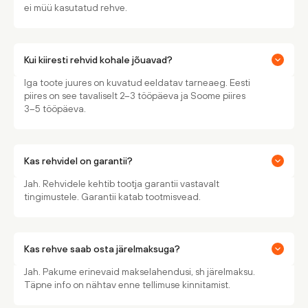
ei müü kasutatud rehve.
Kui kiiresti rehvid kohale jõuavad?
Iga toote juures on kuvatud eeldatav tarneaeg. Eesti
piires on see tavaliselt 2–3 tööpäeva ja Soome piires
3–5 tööpäeva.
Kas rehvidel on garantii?
Jah. Rehvidele kehtib tootja garantii vastavalt
tingimustele. Garantii katab tootmisvead.
Kas rehve saab osta järelmaksuga?
Jah. Pakume erinevaid makselahendusi, sh järelmaksu.
Täpne info on nähtav enne tellimuse kinnitamist.