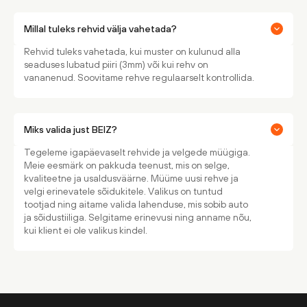
Millal tuleks rehvid välja vahetada?
Rehvid tuleks vahetada, kui muster on kulunud alla
seaduses lubatud piiri (3mm) või kui rehv on
vananenud. Soovitame rehve regulaarselt kontrollida.
Miks valida just BEIZ?
Tegeleme igapäevaselt rehvide ja velgede müügiga.
Meie eesmärk on pakkuda teenust, mis on selge,
kvaliteetne ja usaldusväärne. Müüme uusi rehve ja
velgi erinevatele sõidukitele. Valikus on tuntud
tootjad ning aitame valida lahenduse, mis sobib auto
ja sõidustiiliga. Selgitame erinevusi ning anname nõu,
kui klient ei ole valikus kindel.