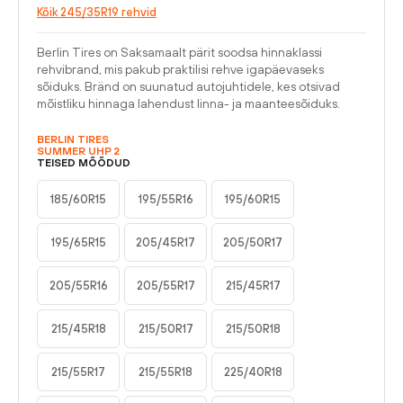
Kõik 245/35R19 rehvid
Berlin Tires on Saksamaalt pärit soodsa hinnaklassi
rehvibrand, mis pakub praktilisi rehve igapäevaseks
sõiduks. Bränd on suunatud autojuhtidele, kes otsivad
mõistliku hinnaga lahendust linna- ja maanteesõiduks.
BERLIN TIRES
SUMMER UHP 2
TEISED MÕÕDUD
185/60R15
195/55R16
195/60R15
195/65R15
205/45R17
205/50R17
205/55R16
205/55R17
215/45R17
215/45R18
215/50R17
215/50R18
215/55R17
215/55R18
225/40R18