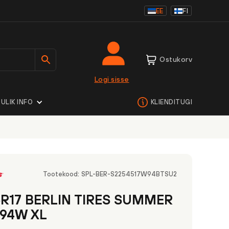
EE
FI
Ostukorv
Logi sisse
ULIK INFO
KLIENDITUGI
Tootekood:
SPL-BER-S2254517W94BTSU2
5R17 BERLIN TIRES SUMMER
 94W XL