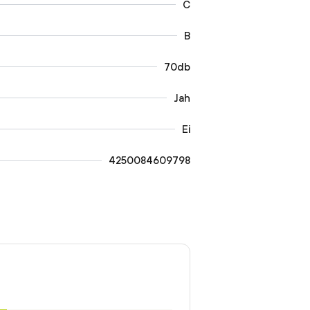
C
B
70db
Jah
Ei
4250084609798