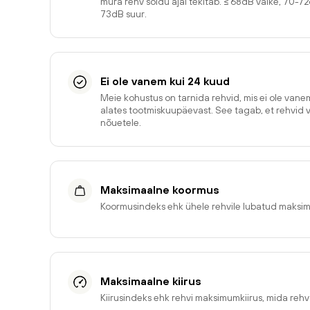
müra rehv sõidu ajal tekitab. ≤ 68dB väike, 70-7
73dB suur.
Ei ole vanem kui 24 kuud
Meie kohustus on tarnida rehvid, mis ei ole van
alates tootmiskuupäevast. See tagab, et rehvid 
nõuetele.
Maksimaalne koormus
Koormusindeks ehk ühele rehvile lubatud maksi
Maksimaalne kiirus
Kiirusindeks ehk rehvi maksimumkiirus, mida reh