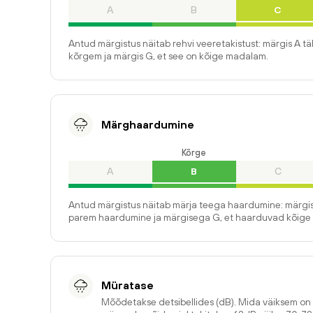
A
B
C
Antud märgistus näitab rehvi veeretakistust: märgis A t
kõrgem ja märgis G, et see on kõige madalam.
Märghaardumine
Kõrge
A
B
C
Antud märgistus näitab märja teega haardumine: märgis
parem haardumine ja märgisega G, et haarduvad kõige 
Müratase
Mõõdetakse detsibellides (dB). Mida väiksem o