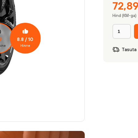
72,8
Hind (KM-ga)
8.8
/ 10
9
ine
Hinne
Tasuta