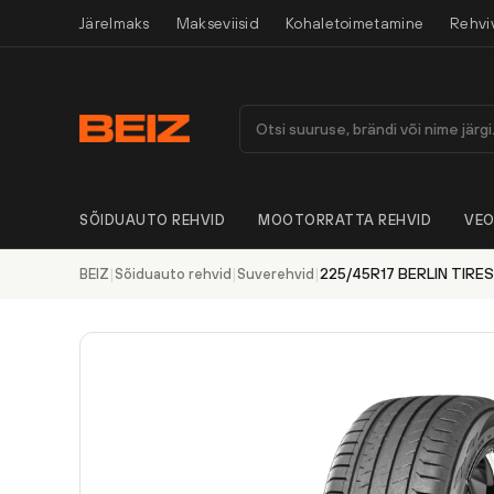
Järelmaks
Makseviisid
Kohaletoimetamine
Rehvi
SÕIDUAUTO REHVID
MOOTORRATTA REHVID
VEO
|
|
|
225/45R17 BERLIN TIRE
BEIZ
Sõiduauto rehvid
Suverehvid