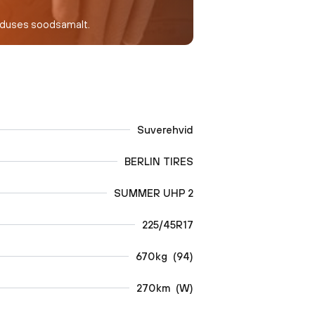
nduses soodsamalt.
Suverehvid
BERLIN TIRES
SUMMER UHP 2
225/45R17
670
kg
(
94
)
270
km
(
W
)