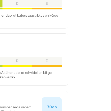
D
E
ähendab, et kütusesäästlikkus on kõige
D
E
 A tähendab, et rehvidel on kõige
kehvemini.
70db
n number seda vähem