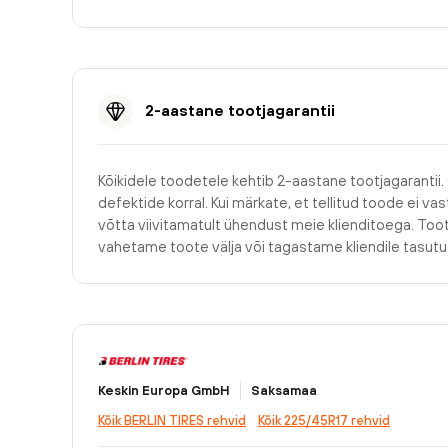
2-aastane tootjagarantii
Kõikidele toodetele kehtib 2-aastane tootjagarantii.
defektide korral. Kui märkate, et tellitud toode ei v
võtta viivitamatult ühendust meie klienditoega. Too
vahetame toote välja või tagastame kliendile tasu
Keskin Europa GmbH
Saksamaa
Kõik BERLIN TIRES rehvid
Kõik 225/45R17 rehvid