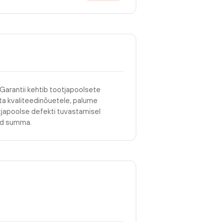
 Garantii kehtib tootjapoolsete
asta kvaliteedinõuetele, palume
tjapoolse defekti tuvastamisel
tud summa.